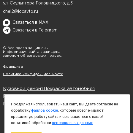
ул. Скульптора Головницкого, д.3
Мы тщательно полируем поверхность, чтобы
chel2@locavto.ru
вернуть кузову гладкость и блеск, и проводим
строгий контроль качества, чтобы результат
Связаться в MAX
полностью соответствовал заводским
Связаться в Telegram
стандартам.
© Все права защищены.
Экономия времени и средств
Информация сайта защищена
законом об авторских правах.
Локальная покраска позволяет существенно
Франшиза
сократить затраты и время на восстановление,
Политика конфиденциальности
сохраняя при этом первозданную эстетику
вашего автомобиля.
Кузовной ремонт
Покраска автомобиля
Ремонт бампера
Цены
Контакты
Карта сайта
Доверьте локальную покраску кузова вашего
Продолжая использовать наш сайт, вы даете согласие на
Политика обработки cookies
Mitsubishi профессионалам
LOCAUTO
обработку
файлов cookie
, которые обеспечивают
Челябинск
! Мы гарантируем точное и
правильную работу сайта и соглашаетесь с нашей
эффективное восстановление внешнего вида
политикой обработки
персональных данных
.
вашего авто с уважением к каждой детали.