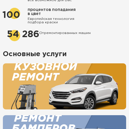
все возможное для Вас
процентов попадания
100
в цвет
Европейская технология
подбора краски
54 286
Отремонтированных машин
Основные услуги