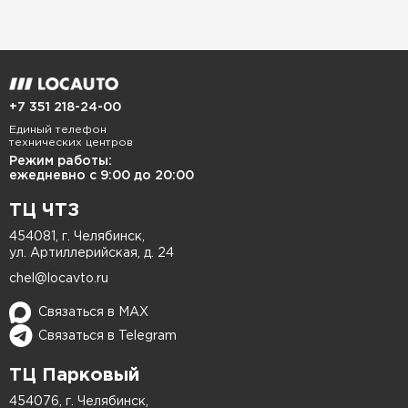
царапины, сколы и потертости, и подходим к
каждому повреждению индивидуально.
Профессиональная подготовка поверхности
+7 351 218-24-00
Мы обеспечиваем качественную шлифовку и
Единый телефон
выравнивание поврежденных участков, что
технических центров
гарантирует отличное сцепление краски с
Режим работы:
ежедневно с 9:00 до 20:00
кузовом.
ТЦ ЧТЗ
Точная локальная покраска
454081, г. Челябинск,
ул. Артиллерийская, д. 24
Для восстановления внешнего вида вашего
chel@locavto.ru
Mitsubishi мы используем только
высококачественные краски, что позволяет
Связаться в MAX
достичь идеального совпадения цвета и
Связаться в Telegram
оттенка.
ТЦ Парковый
Полировка и контроль качества
454076, г. Челябинск,