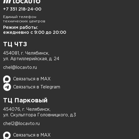
Сервисный центр Locauto — это надежное
+7 351 218-24-00
место для
ремонта бампера
вашего автомобиля.
Единый телефон
Владельцы автомобилей ценят наш опыт и
технических центров
Режим работы:
профессионализм в восстановлении бамперов.
ежедневно с 9:00 до 20:00
Мы гарантируем, что автомобиль будет
ТЦ ЧТЗ
выглядеть как новый.
454081, г. Челябинск,
Наши услуги
ул. Артиллерийская, д. 24
chel@locavto.ru
Мы предлагаем полный спектр услуг по
Связаться в MAX
ремонту губы бампера:
Связаться в Telegram
Первым шагом мы проводим диагностику
ТЦ Парковый
повреждения. Специалист должен тщательно
осмотреть бампер, чтобы выявить все трещины
454076, г. Челябинск,
ул. Скульптора Головницкого, д.3
и вмятины. В зависимости от степени
chel2@locavto.ru
повреждения, предпринимаются действия: либо
ремонт, либо полная замена. Чаще всего для
Связаться в MAX