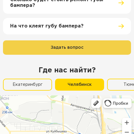
бампера?
На что клеят губу бампера?
Задать вопрос
Где нас найти?
Екатеринбург
Челябинск
Тюм