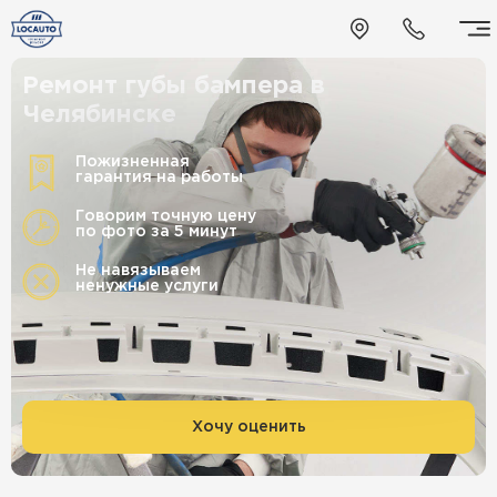
Ремонт губы бампера в
Челябинске
Пожизненная
гарантия на работы
Говорим точную цену
по фото за 5 минут
Не навязываем
ненужные услуги
Хочу оценить