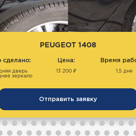
PEUGEOT 1408
 сделано:
Цена:
Время раб
дняя дверь
13 200 ₽
1,5 дня
днее зеркало
Отправить заявку