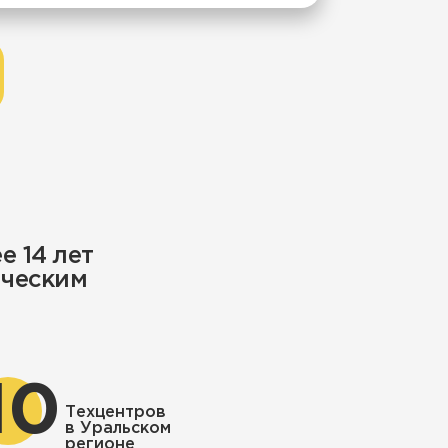
 14 лет
ическим
10
Техцентров
в Уральском
регионе