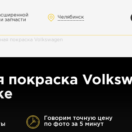
расширенной
Челябинск
и запчасти
ная покраска Volkswagen
 покраска Volksw
ке
Говорим точную цену
ты
по фото за 5 минут